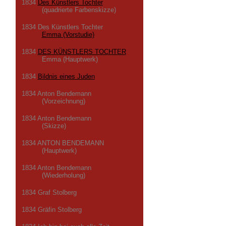
1834
Des Künstlers Tochter
(quadrierte Farbenskizze)
1834 Des Künstlers Tochter
Emma (Vorstudie)
1834
DES KÜNSTLERS TOCHTER
Emma (Hauptwerk)
1834
Bildnis eines Juden
1834 Anton Bendemann
(Vorzeichnung)
1834 Anton Bendemann
(Skizze)
1834 ANTON BENDEMANN
(Hauptwerk)
1834 Anton Bendemann
(Wiederholung)
1834 Graf Stolberg
1834 Gräfin Stolberg