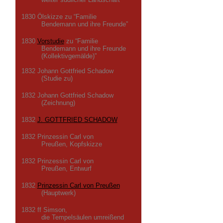
1830 Ölskizze zu “Familie
Bendemann und ihre Freunde”
1830
Vorstudie
zu “Familie
Bendemann und ihre Freunde
(Kollektivgemälde)”
1832 Johann Gottfried Schadow
(Studie zu)
1832 Johann Gottfried Schadow
(Zeichnung)
1832
J. GOTTFRIED SCHADOW
1832 Prinzessin Carl von
Preußen, Kopfskizze
1832 Prinzessin Carl von
Preußen, Entwurf
1832
Prinzessin Carl von Preußen
(Hauptwerk)
1832 ff Simson,
die Tempelsäulen umreißend