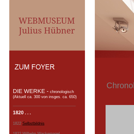
WEBMUSEUM
Julius Hübner
Chronol
DIE WERKE -
chronologisch
(Aktuell ca. 300 von insges. ca. 650)
___________________________________
1820 . . .
1822
Selbstbildnis
1822 Wilhelm Wackernagel