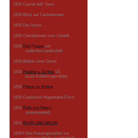
1830 Castell dell’ Uovo
1830 Blick auf Castellamare
1830 Der Vesuv ...
1830 Castellamare vom Castell...
1830
Drei Frauen
vor
südlicher Landschaft
1830 Bildnis einer Dame
1830
Pauline u. Emma
VZ
(zum Kollektivgemälde)
1830
Petrus im Kerker
1830 Coelestine Hugentubel-Fisch
1831
Ruth und Naemi
(unrestauriert)
1831
RUTH UND NAEMI
1830? Drei Frauengestalten vor
weiter südlicher Landschaft