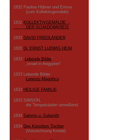
1832 Pauline Hübner und Emma
(zum Kollektivgemälde)
1832
KOLLEKTIVGEMÄLDE -
DER SCHADOWKREIS
1833
DAVID FRIEDLÄNDER
1833
Dr. ERNST LUDWIG HEIM
1833 “
Lebende Bilder
”
„Israel in Aegypten“
1833 Lebende Bilder
Lorenzo Magnifico
1833
HEILIGE FAMILIE
1833 SIMSON,
die Tempelsäulen umreißend
1834
Salomo u. Sulamith
1834
Des Künstlers Tochter
(Vorzeichnung Kreide)