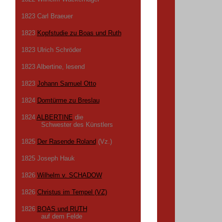
1823 Carl Braeuer
1823
Kopfstudie zu Boas und Ruth
1823 Ulrich Schröder
1823 Albertine, lesend
1823
Johann Samuel Otto
1824
Domtürme zu Breslau
1824
ALBERTINE
die
Schwester des Künstlers
1825
Der Rasende Roland
(Vz.)
1825 Joseph Hauk
1826
Wilhelm v. SCHADOW
1826
Christus im Tempel (VZ)
1826
BOAS und RUTH
auf dem Felde