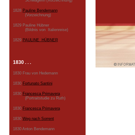
Schwägerin (Vorzeichnung)
1828
Pauline Bendemann
(Vorzeichnung)
1829 Pauline Hübner
(Bildnis von Italienreise)
1829
PAULINE HÜBNER
1830 . . .
1830 Frau von Hedemann
1830
Fortunato Santini
1830
Francesca Primavera
(Portraitstudie zu Ruth)
1830
Francesca Primavera
1830
Weg nach Sorrent
1830 Anton Bendemann