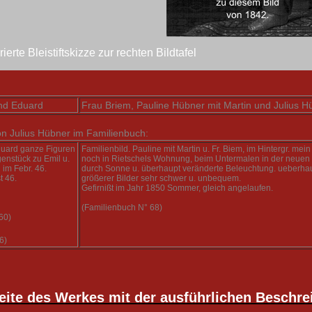
erte Bleistiftskizze zur rechten Bildtafel
nd Eduard
Frau Briem, Pauline Hübner mit Martin und Julius H
n Julius Hübner im Familienbuch:
duard ganze Figuren
Familienbild. Pauline mit Martin u. Fr. Biem, im Hintergr. mein
enstück zu Emil u.
noch in Rietschels Wohnung, beim Untermalen in der neuen
im Febr. 46.
durch Sonne u. überhaupt veränderte Beleuchtung. ueberha
t 46.
größerer Bilder sehr schwer u. unbequem.
Gefirnißt im Jahr 1850 Sommer, gleich angelaufen.
(Familienbuch N° 68)
60)
6)
eite des Werkes mit der ausführlichen Beschre