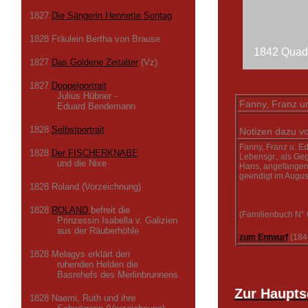
1827
Die Sängerin Henriette Sontag
1828 Fräulein Bertha von Brause
1842 Quadri
1827
Das Goldene Zeitalter
(Vz)
1827
Doppelportrait
Julius Hübner -
Fanny, Franz u
Eduard Bendemann
1828
Selbstportrait
Notizen dazu vo
Fanny, Franz u. E
1828
Der FISCHERKNABE
Lebensgr., als Geg
und die Nixe
Hans, angefangen 
geendigt im Augus
1828 Roland (Vorzeichnung)
1828
ROLAND
befreit die
(Familienbuch N° 
Prinzessin Isabella v. Galizien
aus der Räuberhöhle
zum Entwurf
(184
1828 Melagys erklärt den
ruhenden Helden die
Basrehefs des Merlinbrunnens
Zur Haupts
1828 Naemi, Ruth und ihre