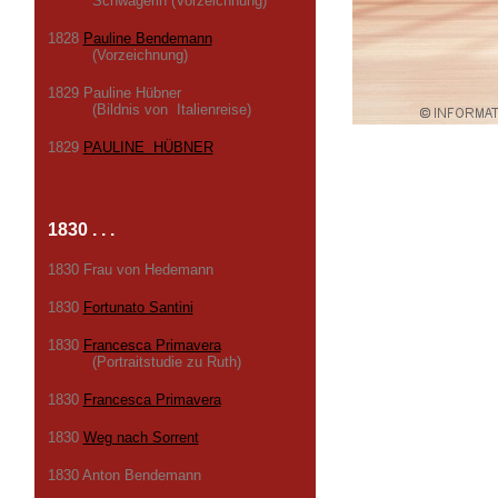
Schwägerin (Vorzeichnung)
1828
Pauline Bendemann
(Vorzeichnung)
1829 Pauline Hübner
(Bildnis von Italienreise)
1829
PAULINE HÜBNER
1830 . . .
1830 Frau von Hedemann
1830
Fortunato Santini
1830
Francesca Primavera
(Portraitstudie zu Ruth)
1830
Francesca Primavera
1830
Weg nach Sorrent
1830 Anton Bendemann