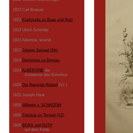
1823 Carl Braeuer
1823
Kopfstudie zu Boas und Ruth
1823 Ulrich Schröder
1823 Albertine, lesend
1823
Johann Samuel Otto
1824
Domtürme zu Breslau
1824
ALBERTINE
die
Schwester des Künstlers
1825
Der Rasende Roland
(Vz.)
1825 Joseph Hauk
1826
Wilhelm v. SCHADOW
1826
Christus im Tempel (VZ)
1826
BOAS und RUTH
auf dem Felde