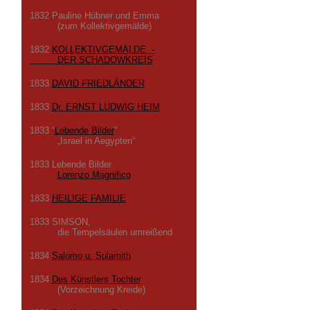
1832 Pauline Hübner und Emma
(zum Kollektivgemälde)
1832
KOLLEKTIVGEMÄLDE -
DER SCHADOWKREIS
1833
DAVID FRIEDLÄNDER
1833
Dr. ERNST LUDWIG HEIM
1833 “
Lebende Bilder
”
„Israel in Aegypten“
1833 Lebende Bilder
Lorenzo Magnifico
1833
HEILIGE FAMILIE
1833 SIMSON,
die Tempelsäulen umreißend
1834
Salomo u. Sulamith
1834
Des Künstlers Tochter
(Vorzeichnung Kreide)