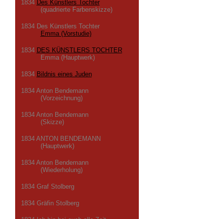
1834
Des Künstlers Tochter
(quadrierte Farbenskizze)
1834 Des Künstlers Tochter
Emma (Vorstudie)
1834
DES KÜNSTLERS TOCHTER
Emma (Hauptwerk)
1834
Bildnis eines Juden
1834 Anton Bendemann
(Vorzeichnung)
1834 Anton Bendemann
(Skizze)
1834 ANTON BENDEMANN
(Hauptwerk)
1834 Anton Bendemann
(Wiederholung)
1834 Graf Stolberg
1834 Gräfin Stolberg