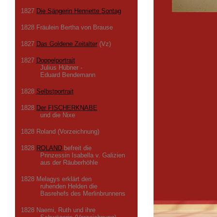
1827
Die Sängerin Henriette Sontag
1828 Fräulein Bertha von Brause
1827
Das Goldene Zeitalter
(Vz)
1827
Doppelportrait
Julius Hübner -
Eduard Bendemann
1828
Selbstportrait
1828
Der FISCHERKNABE
und die Nixe
1828 Roland (Vorzeichnung)
1828
ROLAND
befreit die
Prinzessin Isabella v. Galizien
aus der Räuberhöhle
1828 Melagys erklärt den
ruhenden Helden die
Basrehefs des Merlinbrunnens
1828 Naemi, Ruth und ihre