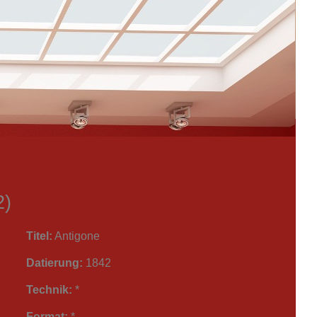
2)
Titel:
Antigone
Datierung:
1842
Technik:
*
Format:
*