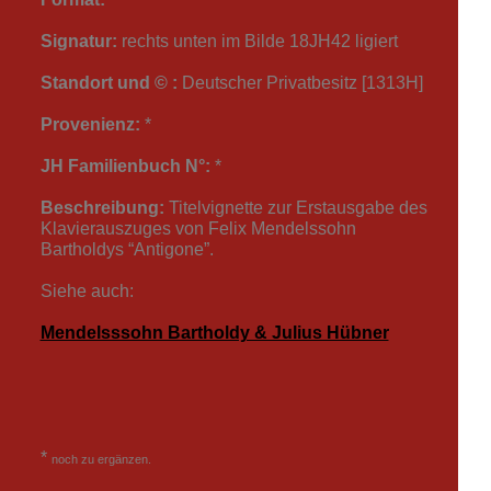
Signatur:
rechts unten im Bilde 18JH42 ligiert
Standort und © :
Deutscher Privatbesitz [1313H]
Provenienz:
*
JH Familienbuch N°:
*
Beschreibung:
Titelvignette zur Erstausgabe des
Klavierauszuges von Felix Mendelssohn
Bartholdys “Antigone”.
Siehe auch:
Mendelsssohn Bartholdy & Julius Hübner
*
noch zu ergänzen.