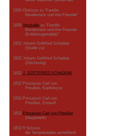
1830 Ölskizze zu “Familie
Bendemann und ihre Freunde”
1830
Vorstudie
zu “Familie
Bendemann und ihre Freunde
(Kollektivgemälde)”
1832 Johann Gottfried Schadow
(Studie zu)
1832 Johann Gottfried Schadow
(Zeichnung)
1832
J. GOTTFRIED SCHADOW
1832 Prinzessin Carl von
Preußen, Kopfskizze
1832 Prinzessin Carl von
Preußen, Entwurf
1832
Prinzessin Carl von Preußen
(Hauptwerk)
1832 ff Simson,
die Tempelsäulen umreißend