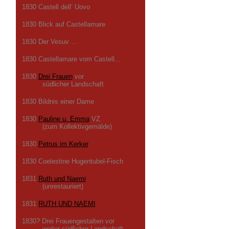
1830 Castell dell’ Uovo
1830 Blick auf Castellamare
1830 Der Vesuv ...
1830 Castellamare vom Castell...
1830
Drei Frauen
vor
südlicher Landschaft
1830 Bildnis einer Dame
1830
Pauline u. Emma
VZ
(zum Kollektivgemälde)
1830
Petrus im Kerker
1830 Coelestine Hugentubel-Fisch
1831
Ruth und Naemi
(unrestauriert)
1831
RUTH UND NAEMI
1830? Drei Frauengestalten vor
weiter südlicher Landschaft