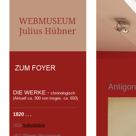
WEBMUSEUM
Julius Hübner
Antigon
DIE WERKE -
chronologisch
(Aktuell ca. 300 von insges. ca. 650)
___________________________________
1820 . . .
1822
Selbstbildnis
1822 Wilhelm Wackernagel