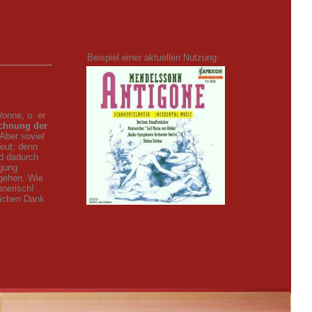
Beispiel einer aktuellen Nutzung:
onne, u. er
ichnung der
Aber soviel
reut; denn
nd dadurch
igung
 gehen. Wie
bnerisch!
lichen Dank