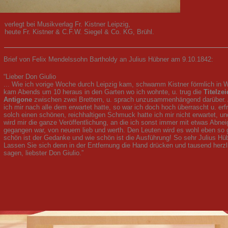
verlegt bei Musikverlag Fr. Kistner Leipzig,
heute Fr. Kistner & C.F.W. Siegel & Co. KG, Brühl.
Brief von Felix Mendelssohn Bartholdy an Julius Hübner am 9.10.1842:
“Lieber Don Giulio
... Wie ich vorige Woche durch Leipzig kam, schwamm Kistner förmlich in W
kam Abends um 10 heraus in den Garten wo ich wohnte, u. trug die
Titelze
Antigone
zwischen zwei Brettern, u. sprach unzusammenhängend darüber. 
ich mir nach alle dem erwartet hatte, so war ich doch hoch überrascht u. erf
solch einen schönen, reichhaltigen Schmuck hatte ich mir nicht erwartet, u
wird mir die ganze Veröffentlichung, an die ich sonst immer mit etwas Abne
gegangen war, von neuem lieb und werth. Den Leuten wird es wohl eben so
schön ist der Gedanke und wie schön ist die Ausführung! So sehr Julius Hü
Lassen Sie sich denn in der Entfernung die Hand drücken und tausend herz
sagen, liebster Don Giulio.”