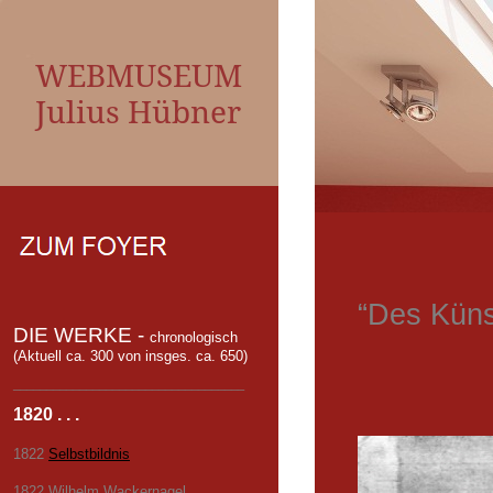
WEBMUSEUM
Julius Hübner
“Des Küns
DIE WERKE -
chronologisch
(Aktuell ca. 300 von insges. ca. 650)
___________________________________
1820 . . .
1822
Selbstbildnis
1822 Wilhelm Wackernagel