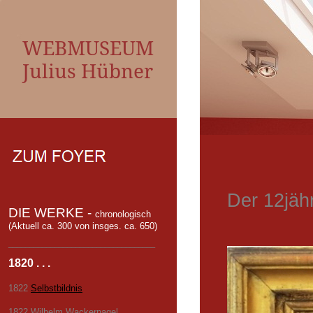
WEBMUSEUM
Julius Hübner
Der 12jäh
DIE WERKE -
chronologisch
(Aktuell ca. 300 von insges. ca. 650)
___________________________________
1820 . . .
1822
Selbstbildnis
1822 Wilhelm Wackernagel