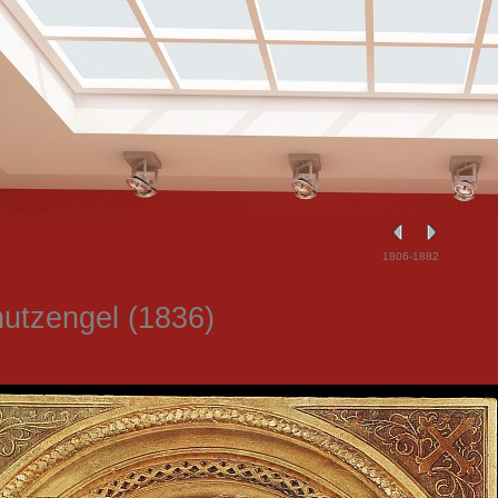
1806-1882
utzengel (1836)