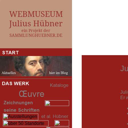
WEBMUSEUM
Julius Hübner
ein Projekt der
SAMMLUNGHUEBNER.DE
Ju
Jul
Er 